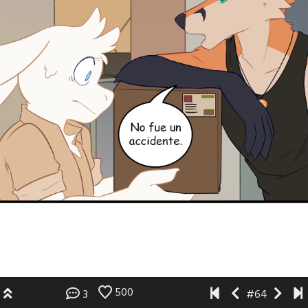
500
3
#64