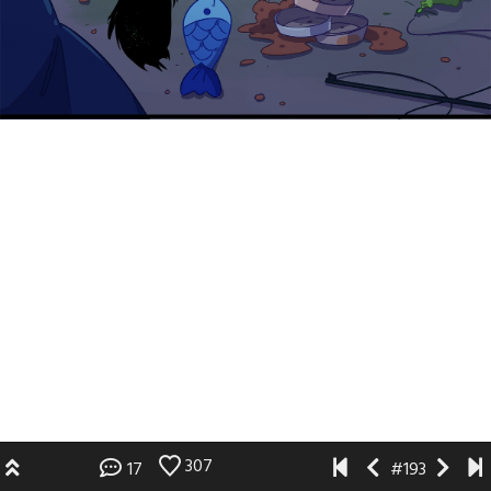
307
17
#193