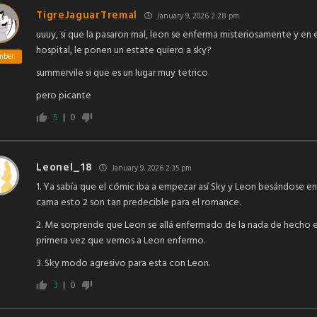
TigreJaguarTremal
January 9, 2026 2:28 pm
uuuy, si que la pasaron mal, leon se enferma misteriosamente y en 
hospital, le ponen un estate quiero a sky?
mber
summervile si que es un lugar muy tetrico
pero picante
5
0
Leonel_18
January 9, 2026 2:35 pm
1. Ya sabía que el cómic iba a empezar así Sky y Leon besándose en
cama esto 2 son tan predecible para el romance.
2. Me sorprende que Leon se allá enfermado de la nada de hecho e
primera vez que vemos a Leon enfermo.
3. Sky modo agresivo para esta con Leon.
3
0